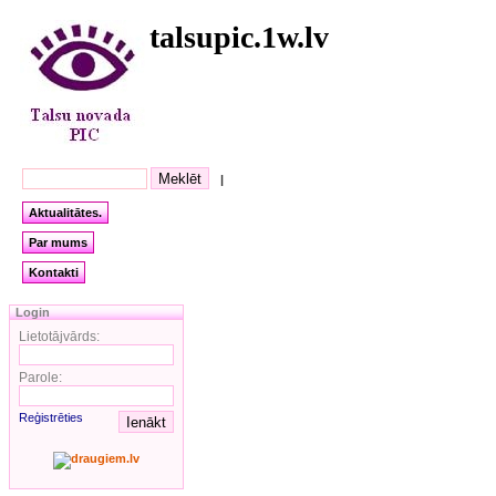
talsupic.1w.lv
|
Aktualitātes.
Par mums
Kontakti
Login
Lietotājvārds:
Parole:
Reģistrēties